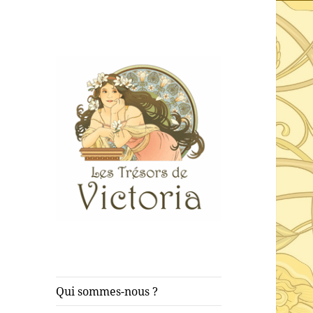
Achat, vente et dépôt-vente de
Les Trésors de
cartes postales anciennes
Victoria
Qui sommes-nous ?