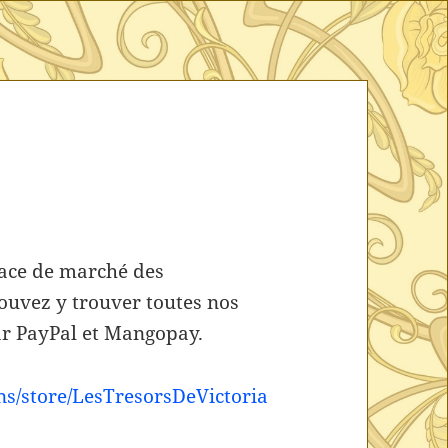
lace de marché des
ouvez y trouver toutes nos
par PayPal et Mangopay.
ons/store/LesTresorsDeVictoria